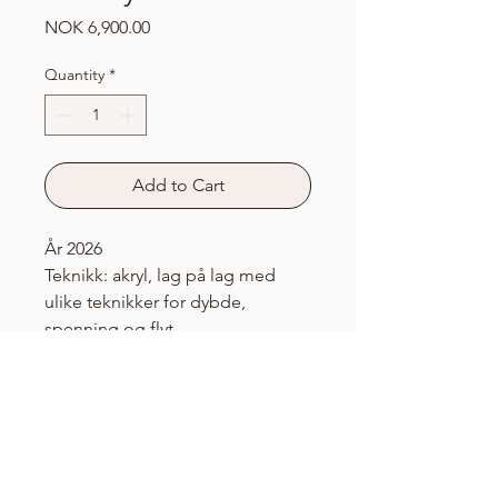
Price
NOK 6,900.00
Quantity
*
Add to Cart
År 2026
Teknikk: akryl, lag på lag med
ulike teknikker for dybde,
spenning og flyt.
Her utforskes bølger, spire,
kjerne.
Mål: 60x60 cm