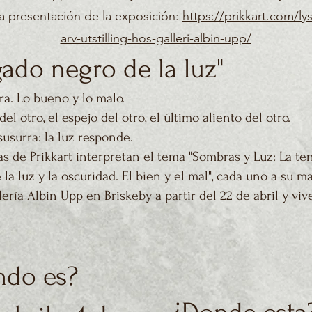
la presentación de la exposición:
https://prikkart.com/lys
arv-utstilling-hos-galleri-albin-upp/
egado negro de la luz"
a. Lo bueno y lo malo.
el otro, el espejo del otro, el último aliento del otro.
usurra: la luz responde.
tas de Prikkart interpretan el tema "Sombras y Luz: La ten
 la luz y la oscuridad. El bien y el mal", cada uno a su m
alería Albin Upp en Briskeby a partir del 22 de abril y viv
ndo es?