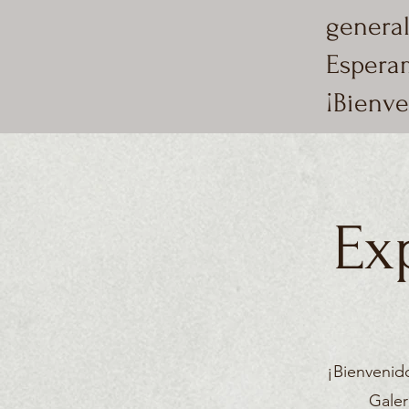
general
Espera
¡Bienve
Ex
¡Bienvenido
Galer