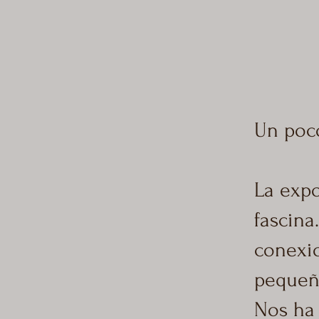
Un poco
La expo
fascina
conexio
pequeña
Nos ha 