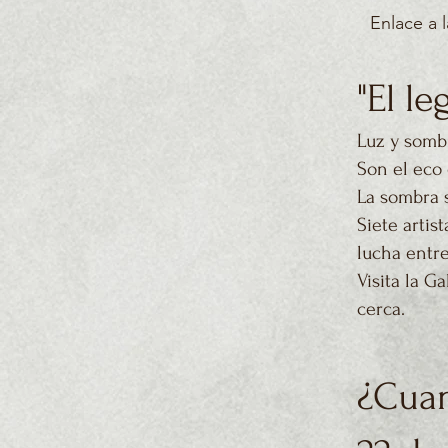
Enlace a 
"El l
Luz y sombr
Son el eco d
La sombra s
Siete artis
lucha entre
Visita la G
cerca.
¿Cua