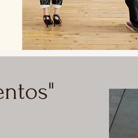
entos"