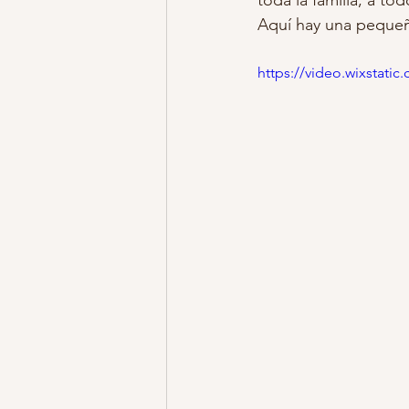
toda la familia, a tod
Aquí hay una pequeña
https://video.wixstat