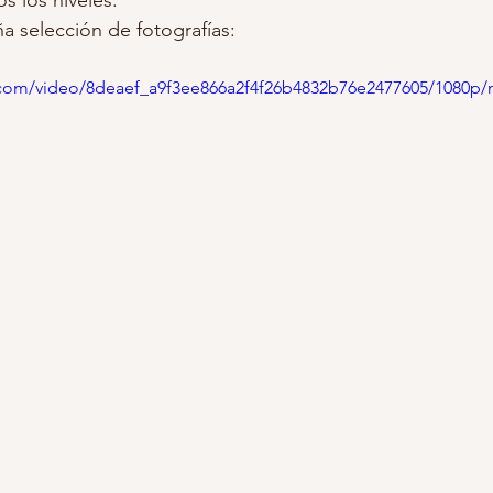
os los niveles.
 selección de fotografías:
ic.com/video/8deaef_a9f3ee866a2f4f26b4832b76e2477605/1080p/