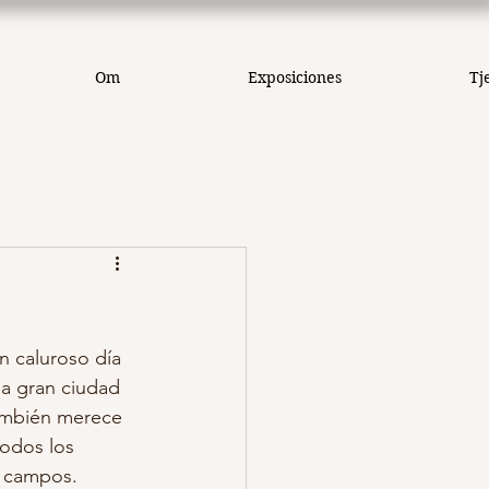
Om
Exposiciones
Tj
 caluroso día 
la gran ciudad 
ambién merece 
todos los 
s campos.