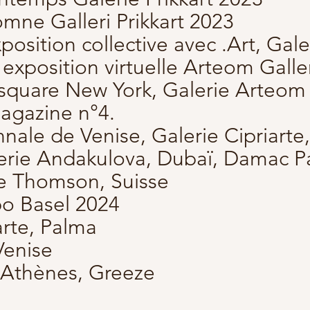
omne Galleri Prikkart 2023
xposition collective avec .Art, Gal
 exposition virtuelle Arteom Galle
square New York, Galerie Arteom
Magazine n°4.
nale de Venise, Galerie Cipriarte, 
lerie Andakulova, Dubaï, Damac P
ie Thomson, Suisse
po Basel 2024
 arte, Palma
 Venise
t, Athènes, Greeze