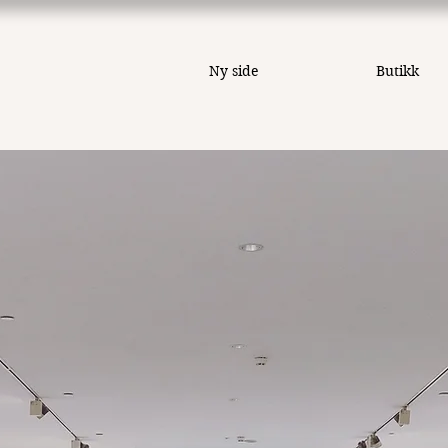
Ny side
Butikk