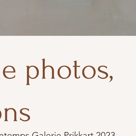
de photos,
ons
intemps Galerie Prikkart 2023