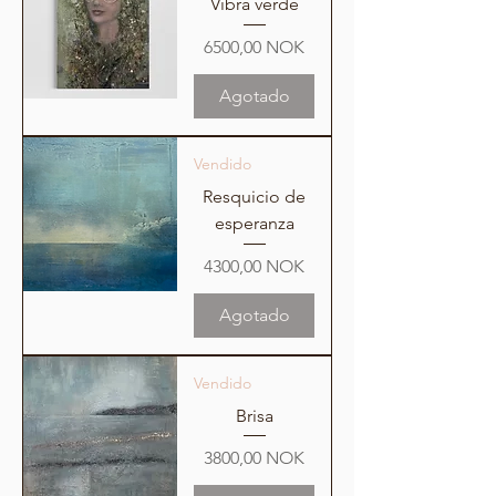
Vibra verde
Precio
6500,00 NOK
Agotado
Vendido
Resquicio de
esperanza
Precio
4300,00 NOK
Agotado
Vendido
Brisa
Precio
3800,00 NOK