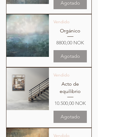
Agotado
Vendido
Orgánico
Precio
8800,00 NOK
Agotado
Vendido
Acto de
equilibrio
Precio
10.500,00 NOK
Agotado
Vendido