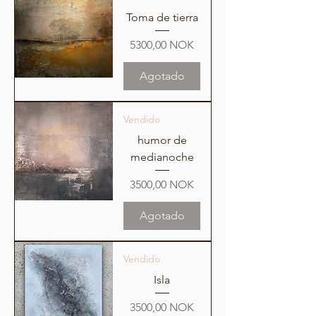
Toma de tierra
Precio
5300,00 NOK
Agotado
Vendido
humor de
medianoche
Precio
3500,00 NOK
Agotado
Vendido
Isla
Precio
3500,00 NOK