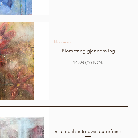
Nouveau
Blomstring gjennom lag
Prix
14 850,00 NOK
« Là où il se trouvait autrefois »