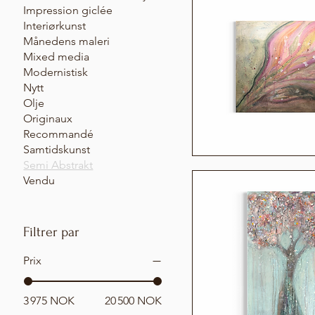
Impression giclée
Interiørkunst
Månedens maleri
Mixed media
Modernistisk
Nytt
Olje
Originaux
Recommandé
Samtidskunst
Semi Abstrakt
Vendu
Filtrer par
Prix
3 975 NOK
20 500 NOK