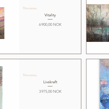
Nouveau
Vitality
Prix
6 900,00 NOK
Nouveau
Livskraft
Prix
3 975,00 NOK