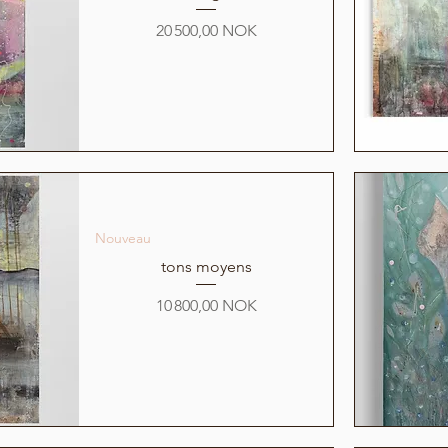
Prix
20 500,00 NOK
Nouveau
tons moyens
Prix
10 800,00 NOK