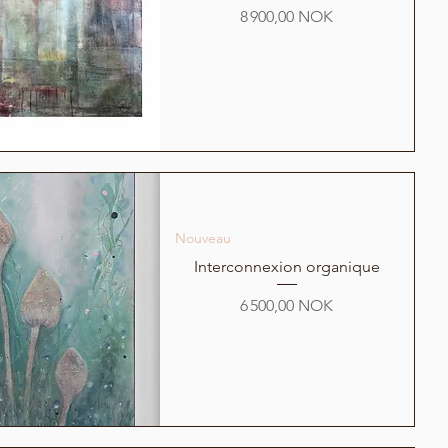
Prix
8 900,00 NOK
Nouveau
Interconnexion organique
Prix
6 500,00 NOK