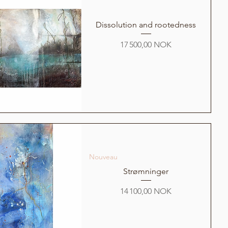
Dissolution and rootedness
Prix
17 500,00 NOK
Nouveau
Strømninger
Prix
14 100,00 NOK