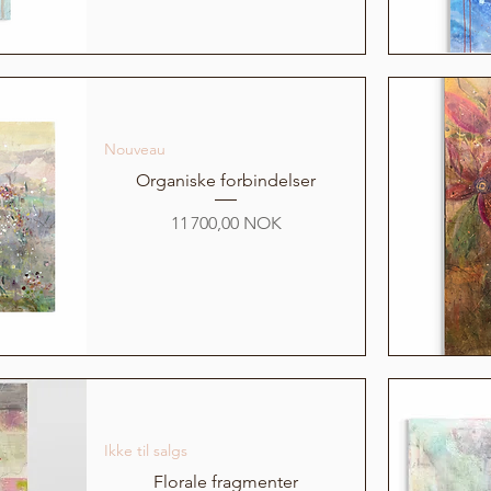
Nouveau
Organiske forbindelser
Prix
11 700,00 NOK
Ikke til salgs
Florale fragmenter