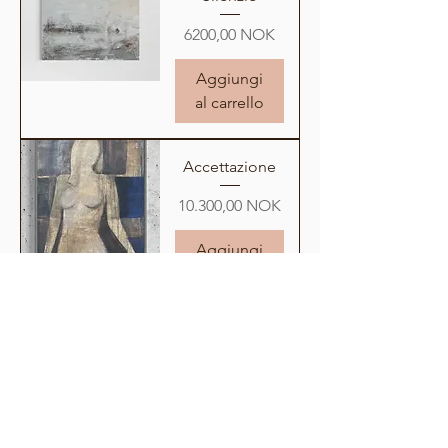
Prezzo
6200,00 NOK
Aggiungi
al carrello
Accettazione
Prezzo
10.300,00 NOK
Aggiungi
al carrello
Nuovo
Interconnessio
ne organica
Prezzo
6500,00 NOK