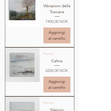
Vibrazioni della
Toscana
Prezzo
7400,00 NOK
Aggiungi
al carrello
Nuovo
Calma
Prezzo
6200,00 NOK
Aggiungi
al carrello
Nuovo
Silenzio