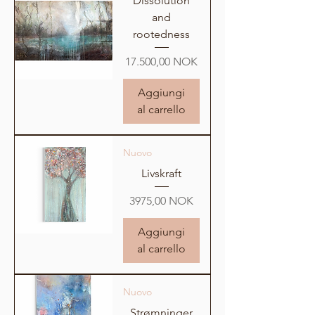
Dissolution
and
rootedness
Prezzo
17.500,00 NOK
Aggiungi
al carrello
Nuovo
Livskraft
Prezzo
3975,00 NOK
Aggiungi
al carrello
Nuovo
Strømninger