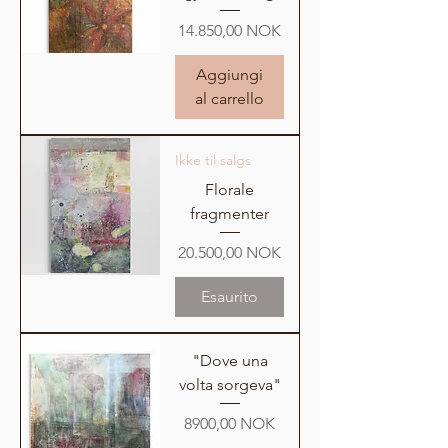
Prezzo
14.850,00 NOK
Aggiungi
al carrello
Ikke til salgs
Florale
fragmenter
Prezzo
20.500,00 NOK
Esaurito
"Dove una
volta sorgeva"
Prezzo
8900,00 NOK