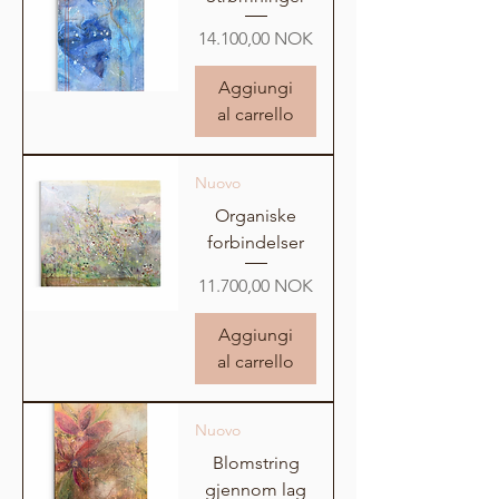
Prezzo
14.100,00 NOK
Aggiungi
al carrello
Nuovo
Organiske
forbindelser
Prezzo
11.700,00 NOK
Aggiungi
al carrello
Nuovo
Blomstring
gjennom lag