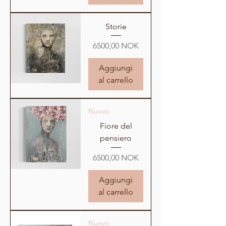
Storie
Prezzo
6500,00 NOK
Aggiungi
al carrello
Nuovo
Fiore del
pensiero
Prezzo
6500,00 NOK
Aggiungi
al carrello
Nuovo