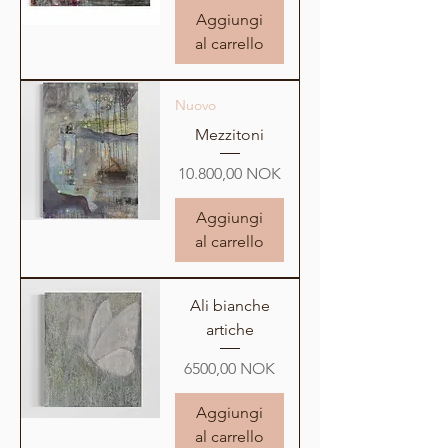
Aggiungi
al carrello
Nuovo
Mezzitoni
Prezzo
10.800,00 NOK
Aggiungi
al carrello
Ali bianche
artiche
Prezzo
6500,00 NOK
Aggiungi
al carrello